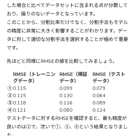
した場合と比べてデータセットに含まれる点が分散して
おり、偏りのないデータとなっています。
このことから、分割比率だけでなく、分割手法もモデル
の精度に非常に大きく影響することがわかります。デー
タに対して適切な分割手法を選択することが極めて重要
です。
先ほどと同様にRMSEの値を比較してみましょう。
RMSE（トレーニン
RMSE（検証
RMSE（テスト
グデータ）
データ）
データ）
①
0.115
0.099
0.079
②
0.115
0.130
0.064
③
0.118
0.116
0.089
④
0.121
0.080
0.124
テストデータに対するRMSEを確認すると、最も精度が
良いのは②で、次いで①、③、④という結果となりまし
た。