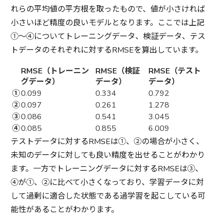
れらの平均値の平方根を取ったもので、値が小さければ
小さいほど精度の良いモデルとなります。ここでは上記
①～④についてトレーニングデータ、検証データ、テス
トデータのそれぞれに対するRMSEを算出しています。
RMSE（トレーニン
RMSE（検証
RMSE（テスト
グデータ）
データ）
データ）
①
0.099
0.334
0.792
②
0.097
0.261
1.278
③
0.086
0.541
3.045
④
0.085
0.855
6.009
テストデータに対するRMSEは①、②の場合が小さく、
未知のデータに対しても良い精度を出せることがわかり
ます。一方でトレーニングデータに対するRMSEは③、
④が①、②に比べて小さくなっており、学習データに対
して過剰に適合した状態である過学習を起こしている可
能性があることがわかります。