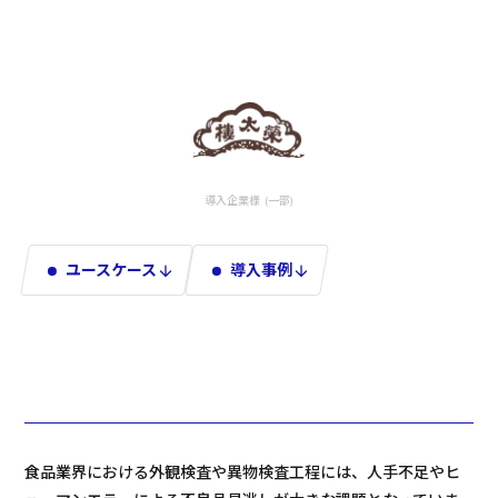
導入企業様 (一部)
ユースケース
導入事例
arrow_downward
arrow_downward
食品業界における外観検査や異物検査工程には、人手不足やヒ