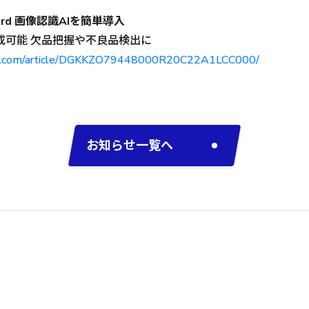
ord 画像認識AIを簡単導入
成可能 欠品把握や不良品検出に
kei.com/article/DGKKZO79448000R20C22A1LCC000/
お知らせ一覧へ