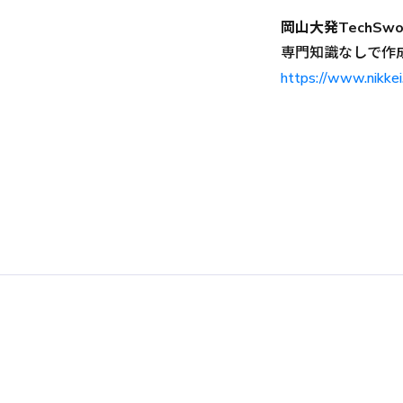
岡山大発TechSw
専門知識なしで作
https://www.nik