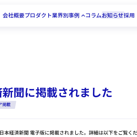
会社概要
プロダクト
業界別事例
コラム
お知らせ
採用
keyboard_arrow_up
自動車
食品
済新聞に掲載されました
ア掲載
日の日本経済新聞 電子版に掲載されました。詳細は以下をご覧く